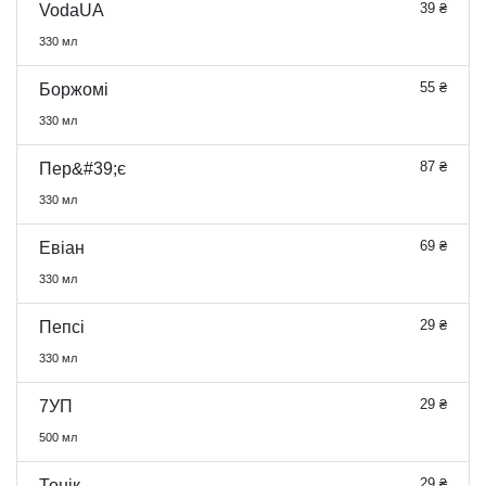
39 ₴
VodaUA
330 мл
55 ₴
Боржомі
330 мл
87 ₴
Пер&#39;є
330 мл
69 ₴
Евіан
330 мл
29 ₴
Пепсі
330 мл
29 ₴
7УП
500 мл
29 ₴
Тонік