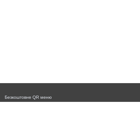
Безкоштовне QR меню
Запустити доставку безкоштовно
Договір-оферта