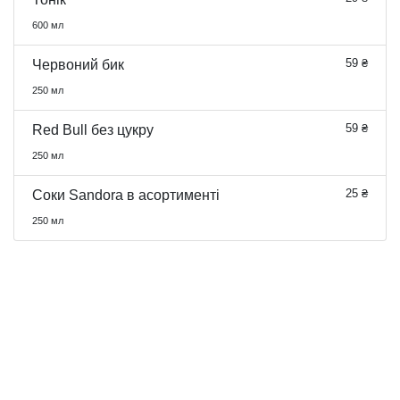
600 мл
59 ₴
Червоний бик
250 мл
59 ₴
Red Bull без цукру
250 мл
25 ₴
Соки Sandora в асортименті
250 мл