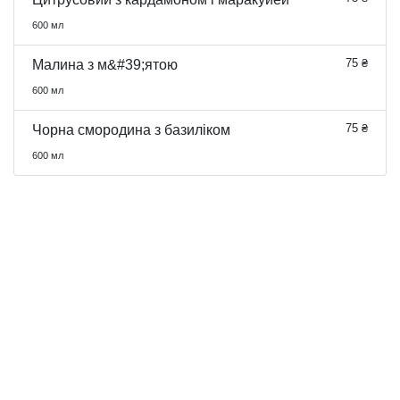
600 мл
75 ₴
Малина з м&#39;ятою
600 мл
75 ₴
Чорна смородина з базиліком
600 мл