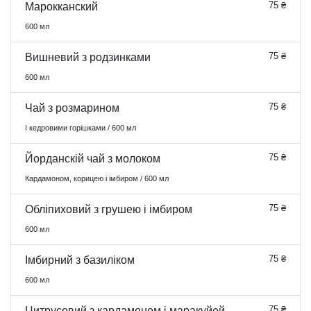
75 ₴
Марокканский
600 мл
75 ₴
Вишневий з родзинками
600 мл
75 ₴
Чай з розмарином
І кедровими горішками / 600 мл
75 ₴
Йорданскій чай з молоком
Кардамоном, корицею і імбиром / 600 мл
75 ₴
Обліпиховий з грушею і імбиром
600 мл
75 ₴
Імбирний з базиліком
600 мл
75 ₴
Цитрусовий з кардамоном і маракуйей