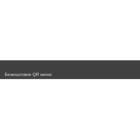
Безкоштовне QR меню
Запустити доставку безкоштовно
Договір-оферта
Політика конфіденційності