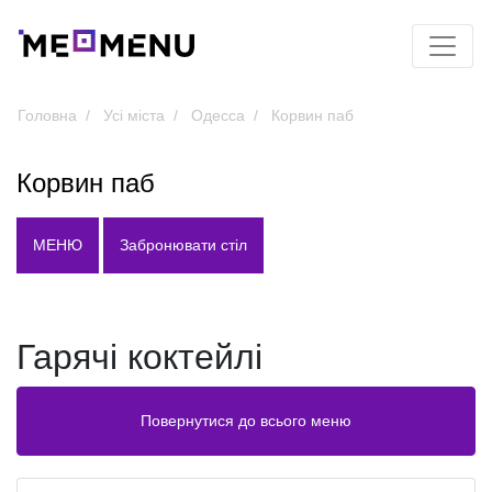
Головна
Усі міста
Одесса
Корвин паб
Корвин паб
МЕНЮ
Забронювати стіл
Гарячі коктейлі
Повернутися до всього меню