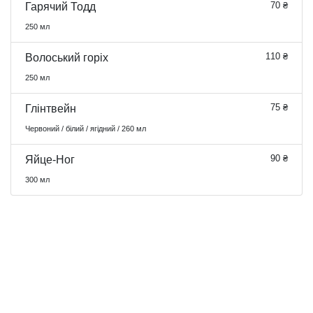
70 ₴
Гарячий Тодд
250 мл
110 ₴
Волоський горіх
250 мл
75 ₴
Глінтвейн
Червоний / білий / ягідний / 260 мл
90 ₴
Яйце-Ног
300 мл