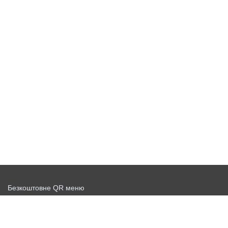
Безкоштовне QR меню
Запустити доставку безкоштовно