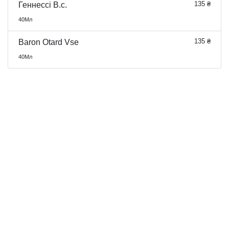
135 ₴
Геннессі В.с.
40Мл
135 ₴
Baron Otard Vse
40Мл