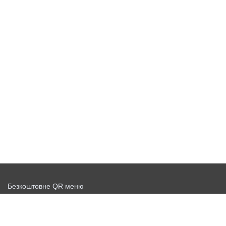
Безкоштовне QR меню
Запустити доставку безкоштовно