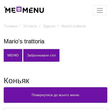
Головна
Усі міста
Одесса
Mario's trattoria
Mario's trattoria
МЕНЮ
Забронювати стіл
Коньяк
Повернутися до всього меню