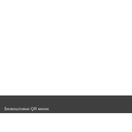
Безкоштовне QR меню
Запустити доставку безкоштовно