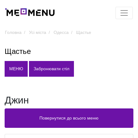
Головна
Усі міста
Одесса
Щастье
Щастье
МЕНЮ
Забронювати стіл
Джин
Повернутися до всього меню