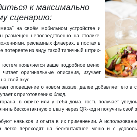
диться к максимально
му сценарию:
амера" на своём мобильном устройстве и
н размещён непосредственно на столике,
ожениями, рекламных флаерах, в постах в
е потеряете из виду такой типичный штрих-
 гостем появляется ваше подробное меню.
 читает оригинальные описания, изучает
 на свой вкус.
чает оповещение о новом заказе, далее добавляет его в 
тупает к приготовлению блюд.
торана, в офисе или у себя дома, гость получает уведо
лнить бесконтактную оплату через QR-код и получить свой 
буют навыков и опыта в их применении. А использование
в легко переходят на бесконтактное меню и с удовол