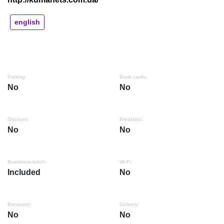
english
Parking:
Bank cards:
No
No
Discount:
Breakfast:
No
No
Bussiness-lunch:
Wi-Fi:
Included
No
Banquets:
Delivery:
No
No