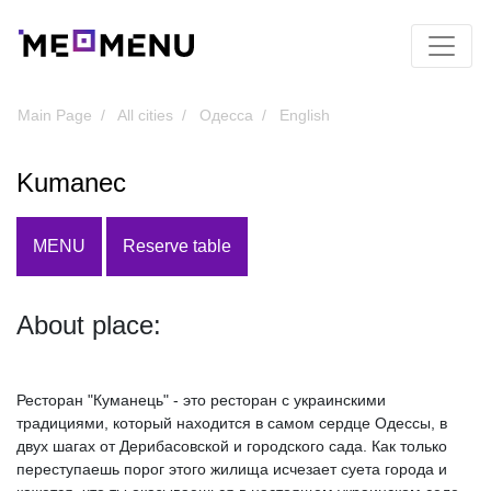
Main Page
All cities
Одесса
English
Kumanec
MENU
Reserve table
About place:
Ресторан "Куманець" - это ресторан с украинскими
традициями, который находится в самом сердце Одессы, в
двух шагах от Дерибасовской и городского сада. Как только
переступаешь порог этого жилища исчезает суета города и