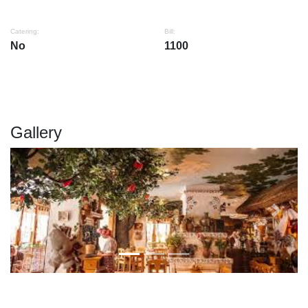
Catering:
Bill:
No
1100
Gallery
Previous
Next