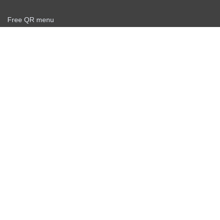
Free QR menu
Create delivery service for free
Offer agreement
Privacy policy
News
Free QR Scanner
Personal info