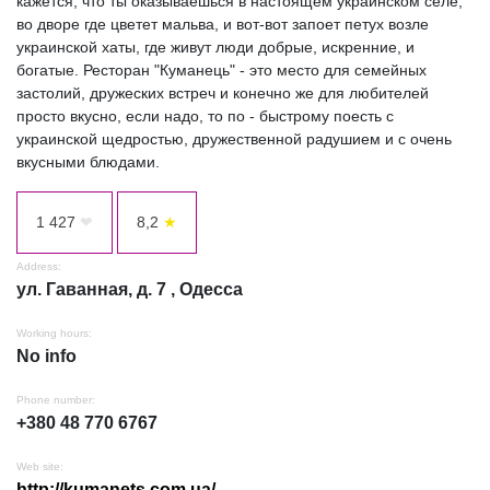
кажется, что ты оказываешься в настоящем украинском селе,
во дворе где цветет мальва, и вот-вот запоет петух возле
украинской хаты, где живут люди добрые, искренние, и
богатые. Ресторан "Куманець" - это место для семейных
застолий, дружеских встреч и конечно же для любителей
просто вкусно, если надо, то по - быстрому поесть с
украинской щедростью, дружественной радушием и с очень
вкусными блюдами.
1 427
❤
8,2
★
Address:
ул. Гаванная, д. 7 , Одесса
Working hours:
No info
Phone number:
+380 48 770 6767
Web site:
http://kumanets.com.ua/