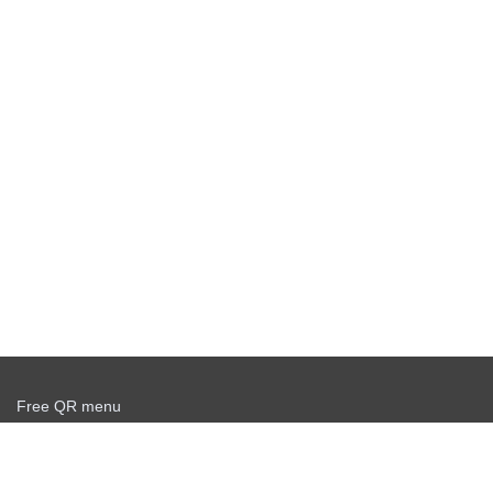
Free QR menu
Create delivery service for free