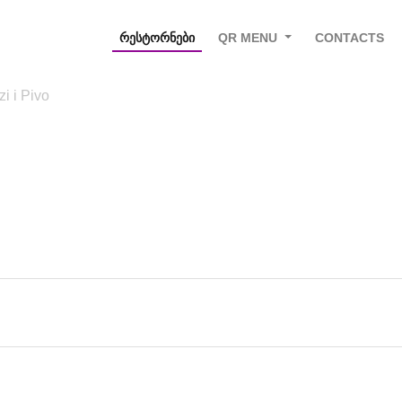
ᲠᲔᲡᲢᲝᲠᲜᲔᲑᲘ
QR MENU
CONTACTS
zі і Pivo