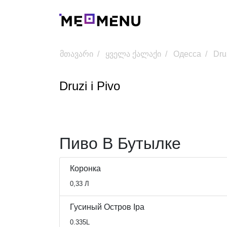
მთავარი
ყველა ქალაქი
Одесса
Dru
Druzі і Pivo
Пиво В Бутылке
Коронка
0,33 Л
Гусиный Остров Ipa
0.335L