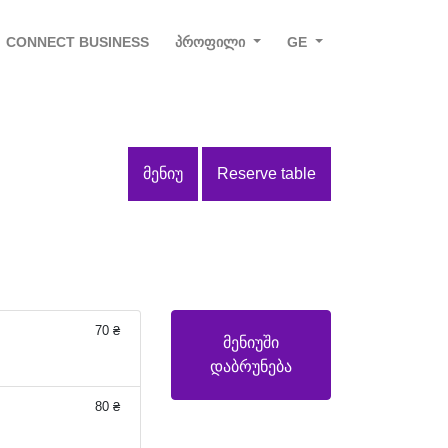
CONNECT BUSINESS
ᲞᲠᲝᲤᲘᲚᲘ
GE
ᲛᲔᲜᲘᲣ
Reserve table
70 ₴
მენიუში
დაბრუნება
80 ₴