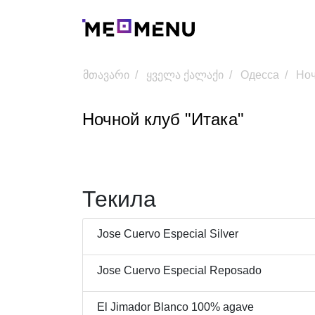
მთავარი
ყველა ქალაქი
Одесса
Ноч
Ночной клуб "Итака"
Текила
Jose Cuervo Especial Silver
Jose Cuervo Especial Reposado
El Jimador Blanco 100% agave