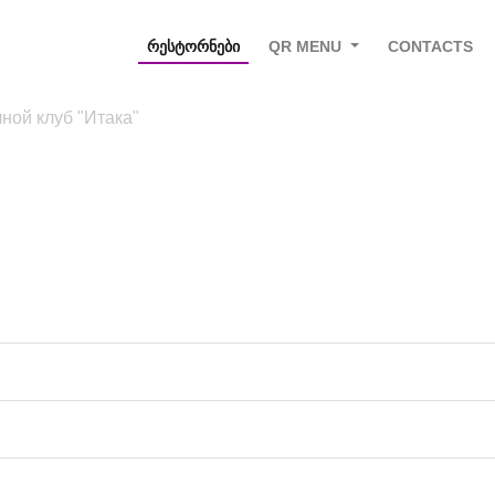
ᲠᲔᲡᲢᲝᲠᲜᲔᲑᲘ
QR MENU
CONTACTS
ной клуб "Итака"