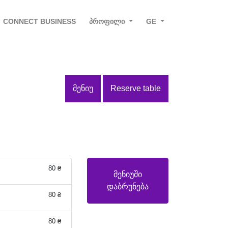
CONNECT BUSINESS
ᲞᲠᲝᲤᲘᲚᲘ
GE
ᲛᲔᲜᲘᲣ
Reserve table
80 ₴
მენიუში
დაბრუნება
80 ₴
80 ₴