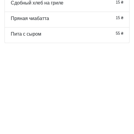
15 ₴
Сдобный хлеб на гриле
15 ₴
Пряная чиабатта
55 ₴
Пита с сыром