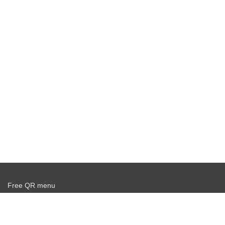
Free QR menu
Create delivery service for free