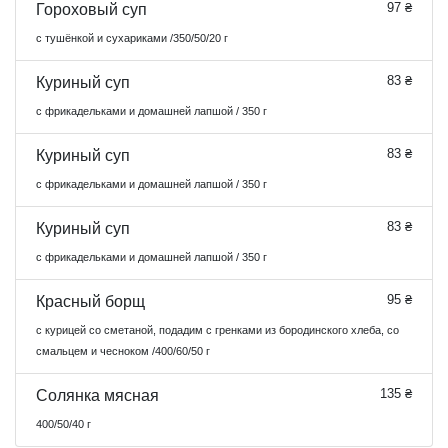
97 ₴
Гороховый суп
с тушёнкой и сухариками /350/50/20 г
83 ₴
Куриный суп
с фрикадельками и домашней лапшой / 350 г
83 ₴
Куриный суп
с фрикадельками и домашней лапшой / 350 г
83 ₴
Куриный суп
с фрикадельками и домашней лапшой / 350 г
95 ₴
Красный борщ
с курицей со сметаной, подадим с гренками из бородинского хлеба, со
смальцем и чесноком /400/60/50 г
135 ₴
Солянка мясная
400/50/40 г