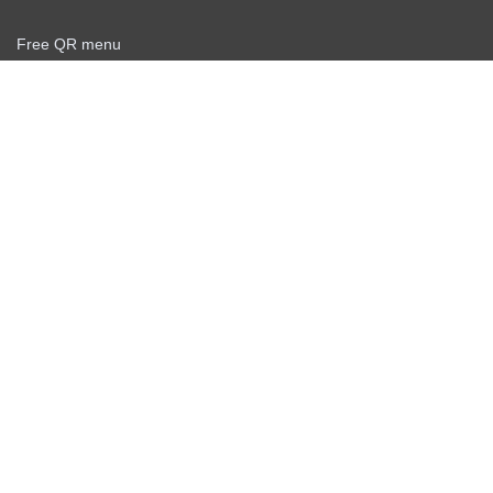
Free QR menu
Create delivery service for free
Offer agreement
Privacy policy
ახალი ამბები
უფასო QR სკანერი
Personal info