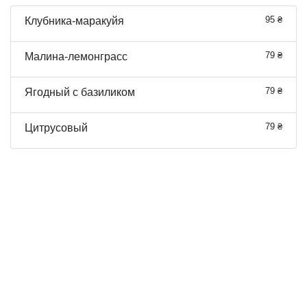
95 ₴
Клубника-маракуйя
79 ₴
Малина-лемонграсс
79 ₴
Ягодный с базиликом
79 ₴
Цитрусовый