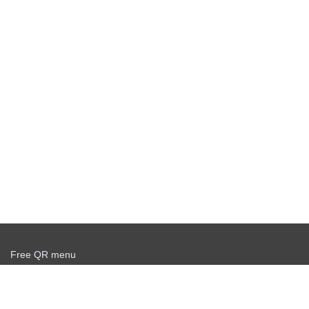
Free QR menu
Create delivery service for free