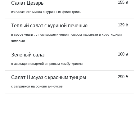
155 ₴
Салат Цезарь
из салатного микса с куринным филе-гриль
139 ₴
Теплый салат с куриной печенью
в соусе унаги , с помидорами черри , сыром пармезан и хрустящими
чипсами
160 ₴
Зеленый салат
с авокадо и спаржей и пряным комбу-крисли
290 ₴
Салат Нисуаз с красным тунцом
с заправкой на основе анчоусов