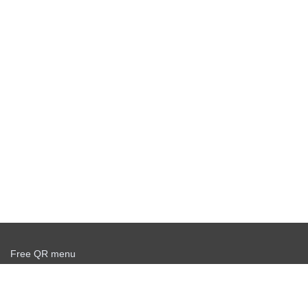
Free QR menu
Create delivery service for free