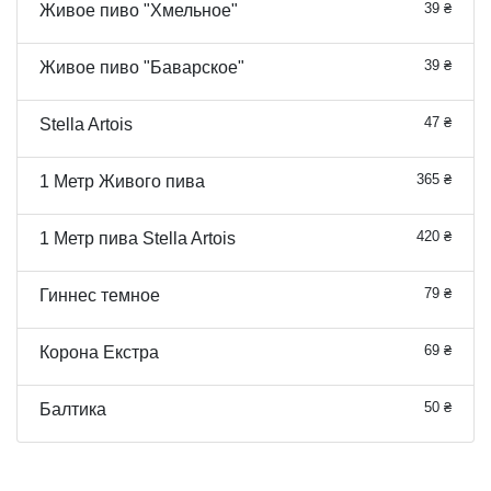
39 ₴
Живое пиво "Хмельное"
39 ₴
Живое пиво "Баварское"
47 ₴
Stella Artois
365 ₴
1 Метр Живого пива
420 ₴
1 Метр пива Stella Artois
79 ₴
Гиннес темное
69 ₴
Корона Екстра
50 ₴
Балтика