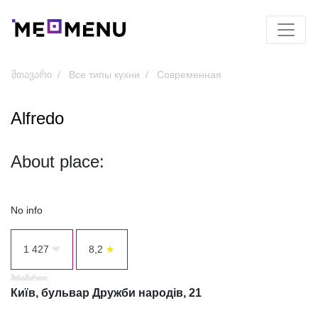
მთავარი
Все типы кухни
Современная
Alfredo
About place:
No info
1 427
❤
8,2
★
მისამართი:
Київ, бульвар Дружби народів, 21