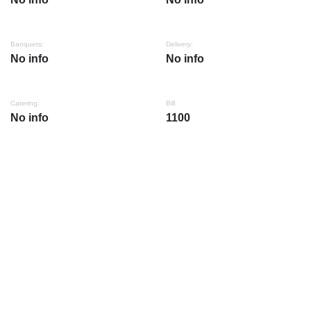
Banquets:
Delivery:
No info
No info
Catering:
Bill:
No info
1100