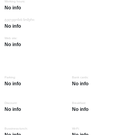
Working hours:
No info
ტელეფონის ნომერი:
No info
Web site:
No info
Parking:
Bank cards:
No info
No info
Discount:
Breakfast:
No info
No info
Bussiness-lunch:
Wi-Fi:
No info
No info