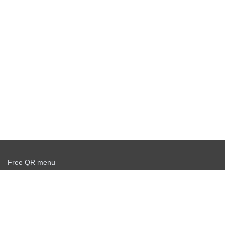
Free QR menu
Create delivery service for free
Offer agreement