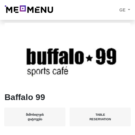
GE
Baffalo 99
ᲛᲘᲛᲝᲮᲘᲚᲕᲘᲡ
TABLE
ᲓᲐᲢᲝᲕᲔᲑᲐ
RESERVATION