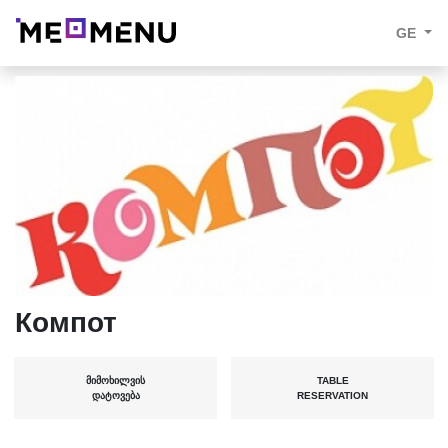
GE
Компот
ᲛᲘᲛᲝᲮᲘᲚᲕᲘᲡ
TABLE
ᲓᲐᲢᲝᲕᲔᲑᲐ
RESERVATION