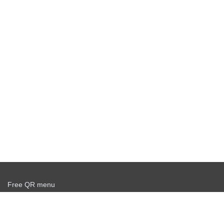
Free QR menu
Create delivery service for free