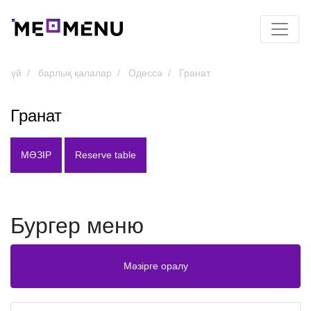
үй
барлық қалалар
Одесса
Гранат
Гранат
МӘЗІР
Reserve table
Бургер меню
Мәзірге оралу