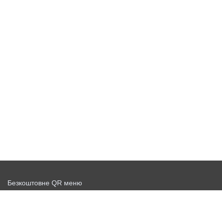
Безкоштовне QR меню
Запустити доставку безкоштовно