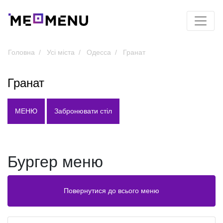
Головна
Усі міста
Одесса
Гранат
Гранат
МЕНЮ
Забронювати стіл
Бургер меню
Повернутися до всього меню