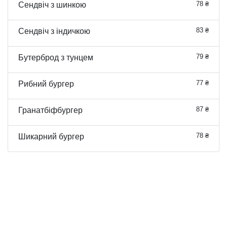
78 ₴
Сендвіч з шинкою
83 ₴
Сендвіч з індичкою
79 ₴
Бутерброд з тунцем
77 ₴
Рибний бургер
87 ₴
Гранатбіфбургер
78 ₴
Шикарний бургер