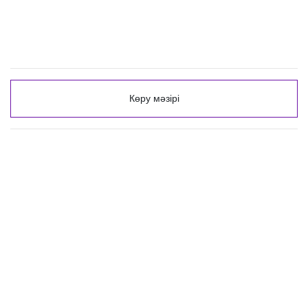
Көру мәзірі