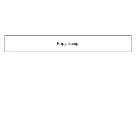
Көру мәзірі