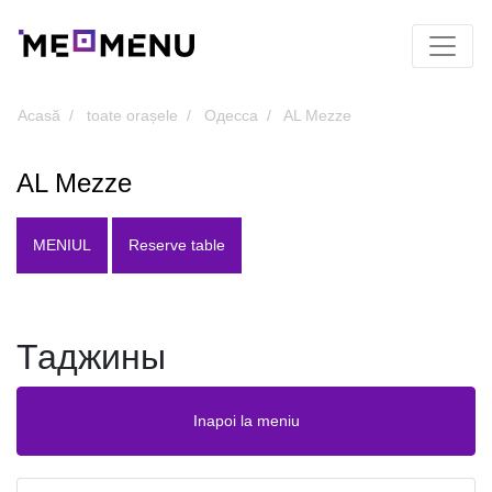
Acasă
toate orașele
Одесса
AL Mezze
AL Mezze
MENIUL
Reserve table
Таджины
Inapoi la meniu