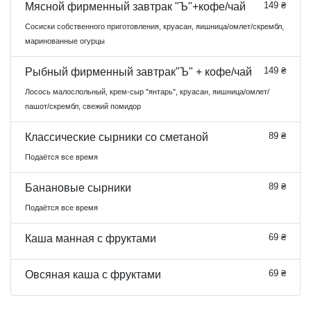
149 ₴
Мясной фирменный завтрак "Ъ"+кофе/чай
Сосиски собственного приготовления, круасан, яишница/омлет/скрембл,
маринованные огурцы
149 ₴
Рыбный фирменный завтрак"Ъ" + кофе/чай
Лосось малослольный, крем-сыр "янтарь", круасан, яишница/омлет/
пашот/скрембл, свежий помидор
89 ₴
Классические сырники со сметаной
Подаётся все время
89 ₴
Банановые сырники
Подаётся все время
69 ₴
Каша манная с фруктами
69 ₴
Овсяная каша с фруктами