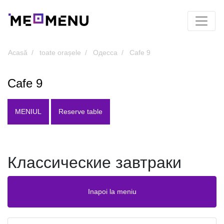
Acasă
toate orașele
Одесса
Cafe 9
Cafe 9
MENIUL
Reserve table
Классические завтраки
Inapoi la meniu