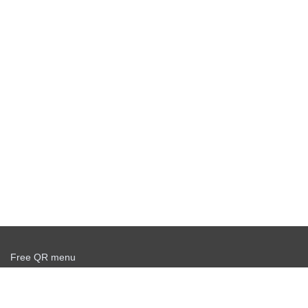
Free QR menu
Create delivery service for free