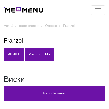
Acasă
toate orașele
Одесса
Franzol
Franzol
MENIUL
Reserve table
Виски
Inapoi la meniu