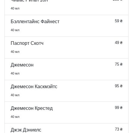
40 мл
59 ₴
Бэллентайнс Файнест
40 мл
49 ₴
Паспорт Скотч
40 мл
75 ₴
Джемесон
40 мл
95 ₴
Джемесон Каскмэйтс
40 мл
99 ₴
Джемесон Крестед
40 мл
73 ₴
Джэк Дэниелс