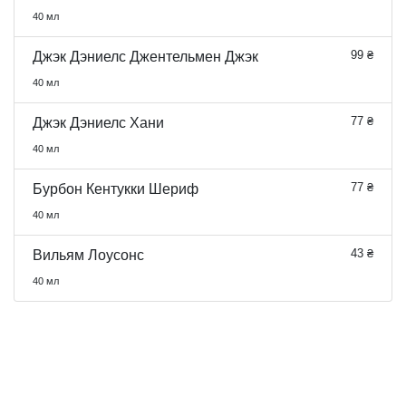
40 мл
99 ₴
Джэк Дэниелс Джентельмен Джэк
40 мл
77 ₴
Джэк Дэниелс Хани
40 мл
77 ₴
Бурбон Кентукки Шериф
40 мл
43 ₴
Вильям Лоусонс
40 мл