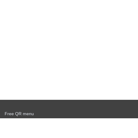
Free QR menu
Create delivery service for free