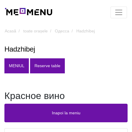
Acasă
toate orașele
Одесса
Hadzhibej
Hadzhibej
MENIUL
Reserve table
Красное вино
Inapoi la meniu