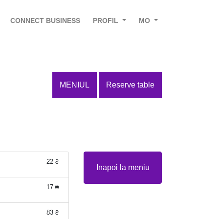
CONNECT BUSINESS
PROFIL
MO
MENIUL
Reserve table
22 ₴
Inapoi la meniu
17 ₴
83 ₴