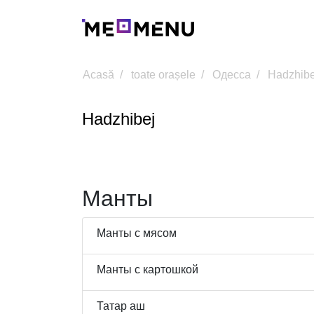
Acasă
toate orașele
Одесса
Hadzhibe
Hadzhibej
Манты
Манты с мясом
Манты с картошкой
Татар аш