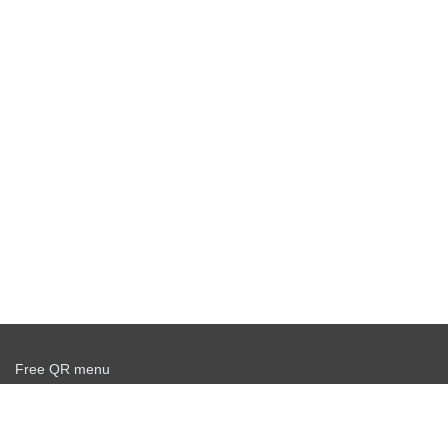
Free QR menu
Create delivery service for free