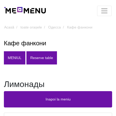
Acasă
toate orașele
Одесса
Кафе фанкони
Кафе фанкони
MENIUL
Reserve table
Лимонады
Inapoi la meniu