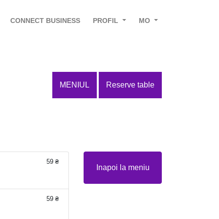
CONNECT BUSINESS
PROFIL
MO
MENIUL
Reserve table
59 ₴
Inapoi la meniu
59 ₴