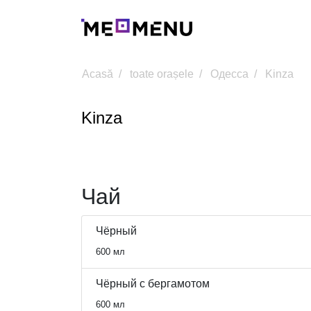
Acasă
toate orașele
Одесса
Kinza
Kinza
Чай
Чёрный
600 мл
Чёрный с бергамотом
600 мл