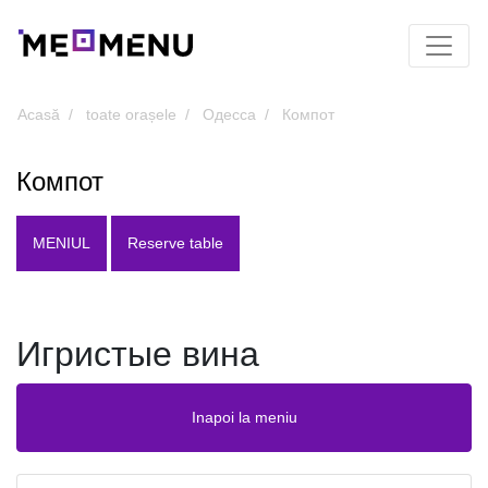
Acasă
toate orașele
Одесса
Компот
Компот
MENIUL
Reserve table
Игристые вина
Inapoi la meniu