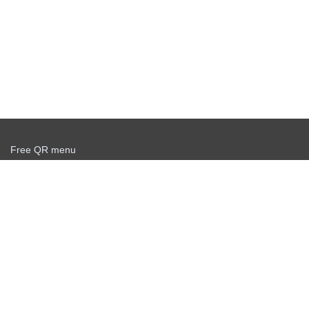
Free QR menu
Create delivery service for free
Offer agreement
Privacy policy