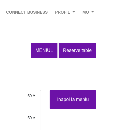
CONNECT BUSINESS
PROFIL
MO
MENIUL
Reserve table
50 ₴
Inapoi la meniu
50 ₴