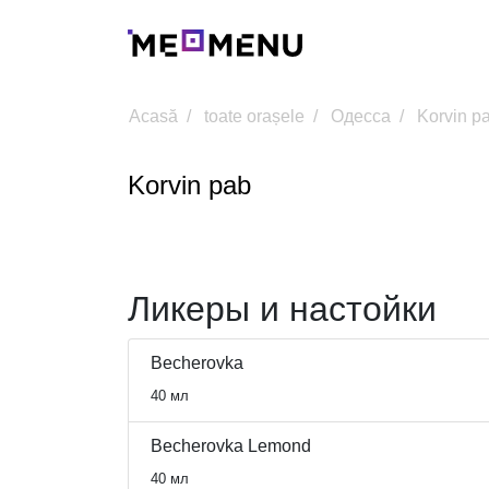
Acasă
toate orașele
Одесса
Korvin p
Korvin pab
Ликеры и настойки
Becherovka
40 мл
Becherovka Lemond
40 мл