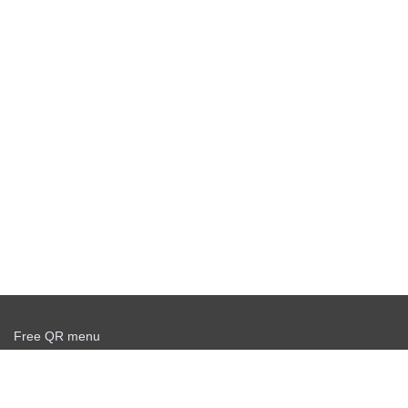
Free QR menu
Create delivery service for free