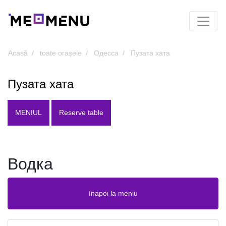
Acasă
toate orașele
Одесса
Пузата хата
Пузата хата
MENIUL
Reserve table
Водка
Inapoi la meniu