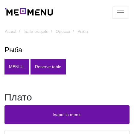
Acasă
toate orașele
Одесса
Рыба
Рыба
MENIUL
Reserve table
Плато
Inapoi la meniu