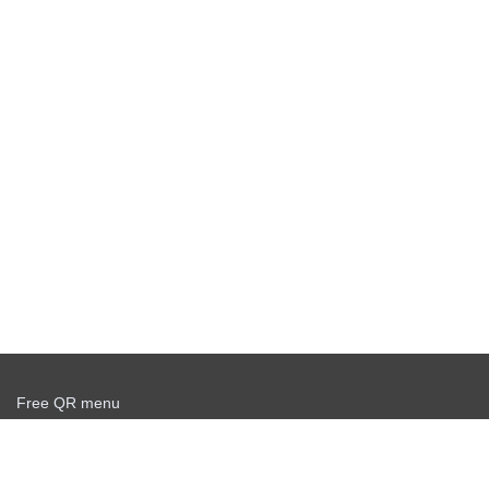
Free QR menu
Create delivery service for free