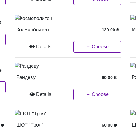
₴
Космопо́литен
М
120.00
₴
Details
＋ Choose
₴
Рандеву
Р
80.00
₴
Details
＋ Choose
ШОТ "Троя"
Ш
₴
60.00
₴