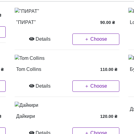
₴
"ПИРАТ"
L
90.00
₴
Details
＋ Choose
Tom Collins
Б
₴
110.00
₴
Details
＋ Choose
Д
Дайкири
₴
120.00
₴
Details
＋ Choose