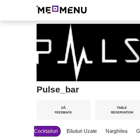
Pulse_bar
DĂ
TABLE
FEEDBACK
RESERVATION
Cocktailuri
Băuturi Uzate
Narghilea
G