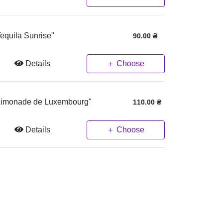
Tequila Sunrise"
90.00
₴
Details
＋ Choose
Limonade de Luxembourg"
110.00
₴
Details
＋ Choose