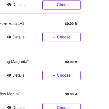
Details
＋ Choose
иски-кола 1+1
60.00
₴
Details
＋ Choose
lirting Margarita"
90.00
₴
Details
＋ Choose
iss Martini"
90.00
₴
Details
＋ Choose