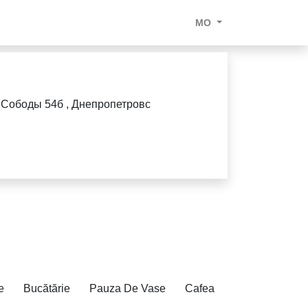
MO
 Сободы 54б , Днепропетровс
e
Bucătărie
Pauza De Vase
Cafea
Suplimente Na