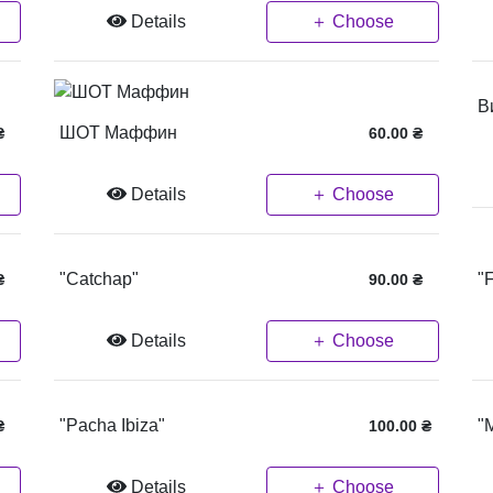
Details
＋ Choose
В
ШОТ Маффин
₴
60.00
₴
Details
＋ Choose
"Catchap"
"F
₴
90.00
₴
Details
＋ Choose
"Pacha Ibiza"
"M
₴
100.00
₴
Details
＋ Choose