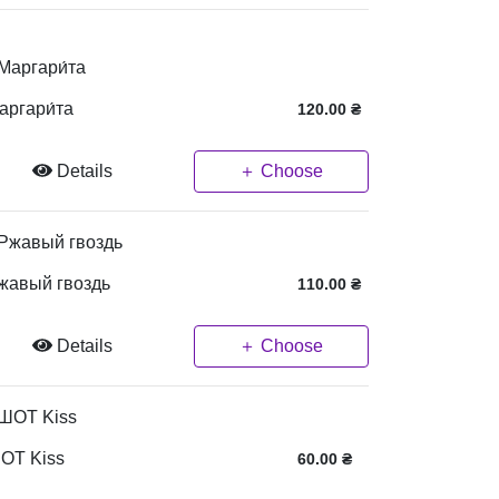
аргари́та
120.00
₴
Details
＋ Choose
жавый гвоздь
110.00
₴
Details
＋ Choose
ОТ Kiss
60.00
₴