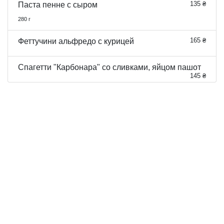
135 ₴
Паста пенне с сыром
280 г
165 ₴
Феттучини альфредо с курицей
Спагетти "Карбонара" со сливками, яйцом пашот
145 ₴