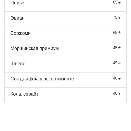
85 ₴
Перье
75 ₴
Эвиан
65 ₴
Боржоми
45 ₴
Моршинская премиум
45 ₴
Швепс
40 ₴
Сок джаффа в ассортименте
40 ₴
Кола, спрайт