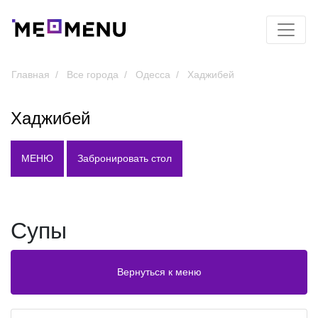
Главная
Все города
Одесса
Хаджибей
Хаджибей
МЕНЮ
Забронировать стол
Супы
Вернуться к меню