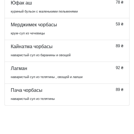
78 ₴
Юфак аш
куриный бульон с маленькими пельменями
59 ₴
Мерджимек чорбасы
крум-суп из чечевицы
89 ₴
Кайнатма чорбасы
наваристый суп из баранины и овощей
92 ₴
Лагман
наваристый суп из телятины , овощей и лапши
89 ₴
Пача чорбасы
наваристый суп из телятины