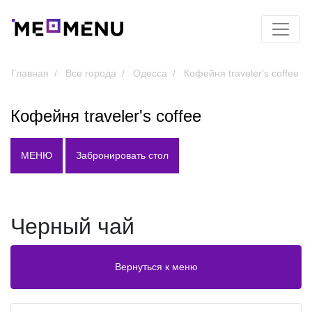
Главная
Все города
Одесса
Кофейня traveler's coffee
Кофейня traveler's coffee
МЕНЮ
Забронировать стол
Черный чай
Вернуться к меню