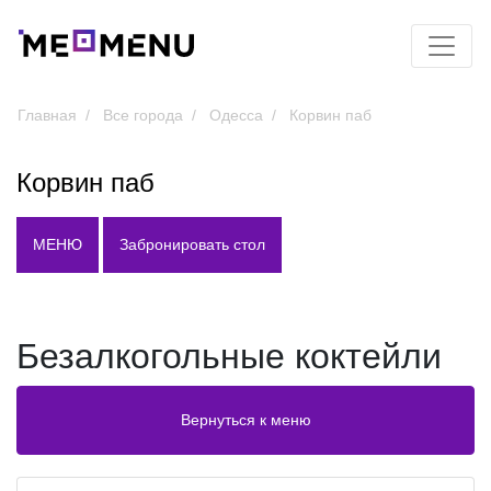
Главная
Все города
Одесса
Корвин паб
Корвин паб
МЕНЮ
Забронировать стол
Безалкогольные коктейли
Вернуться к меню