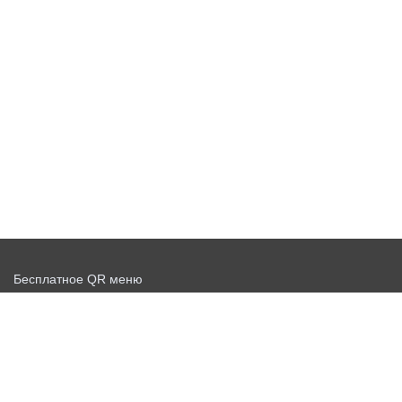
Бесплатное QR меню
Запустить доставку бесплатно
Договор-оферта