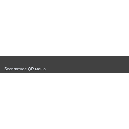
Бесплатное QR меню
Запустить доставку бесплатно
Договор-оферта
Политика конфиденциальности