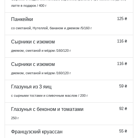
латте в подарок / 400 г
125 ₴
Панкейки
со сметаной, Нутеллой, бананом и джемом /5/160 г
116 ₴
Сырники с изюмом
джемом, сметаной и мёдом /160/120 г
116 ₴
Сырники с изюмом
джемом, сметаной и мёдом /160/120 г
59 ₴
Глазунья из 3 яиц
с сырными тостами и сливочным маслом / 200 г
92 ₴
Глазунья с беконом и томатами
250 г
55 ₴
Французский круассан