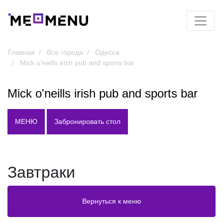
Главная
Все города
Одесса
Mick o'neills irish pub and sports bar
Mick o'neills irish pub and sports bar
МЕНЮ
Забронировать стол
Завтраки
Вернуться к меню