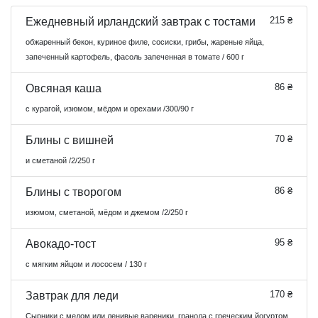
215 ₴
Ежедневный ирландский завтрак с тостами
обжаренный бекон, куриное филе, сосиски, грибы, жареные яйца,
запеченный картофель, фасоль запеченная в томате / 600 г
86 ₴
Овсяная каша
с курагой, изюмом, мёдом и орехами /300/90 г
70 ₴
Блины с вишней
и сметаной /2/250 г
86 ₴
Блины с творогом
изюмом, сметаной, мёдом и джемом /2/250 г
95 ₴
Авокадо-тост
с мягким яйцом и лососем / 130 г
170 ₴
Завтрак для леди
Сырники с медом или ленивые вареники, гранола с греческим йогуртом,