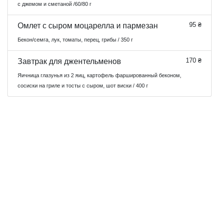
с джемом и сметаной /60/80 г
95 ₴
Омлет с сыром моцарелла и пармезан
Бекон/семга, лук, томаты, перец, грибы / 350 г
170 ₴
Завтрак для джентельменов
Яичница глазунья из 2 яиц, картофель фаршированный беконом,
сосиски на гриле и тосты с сыром, шот виски / 400 г