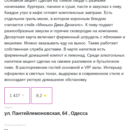
Основной акцент сделан на тонкой пицце с разными
начинками, бургерах, панини и суши, пасте и закусках к пиву.
Каждое утро в кафе готовят комплексные завтраки. Есть
отдельное гриль-меню, в котором коронным блюдом
считается стейк «Миньон Джек-Дениэлс». К пиву подают
разнообразные закуски и горячие сковородки на компанию.
Десертная карта включает фирменный штрудель с яблоками и
вишнями. Можно заказывать еду на вынос. Также работает
собственная служба доставки. В карте напитков есть
фирменный домашний компот и лимонад. Среди алкогольных
напитков акцент сделан на свежее разливное и бутылочное
пиво. В распоряжении гостей основной и VIP залы. Интерьер
оформлен в светлых тонах, выдержан в современном стиле и
воссоздает уютную домашнюю обстановку.
1 427
❤
8,2
★
Адрес:
ул. Пантейлемоновская, 64 , Одесса
Режим работы: