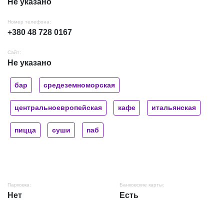
Не указано
Номер телефона:
+380 48 728 0167
Сайт:
Не указано
бар
средеземноморская
центральноевропейская
кафе
итальянская
пицца
суши
паб
Парковка:
Банковские карты:
Нет
Есть