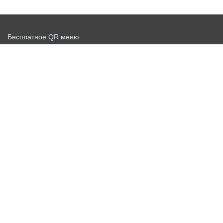
Бесплатное QR меню
Запустить доставку бесплатно
Договор-оферта
Политика конфиденциальности
Новости
Бесплатный QR сканер