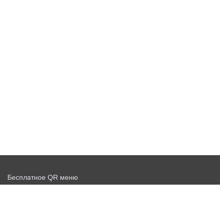
Бесплатное QR меню
Запустить доставку бесплатно