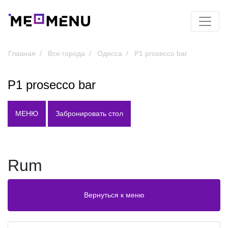
Главная
Все города
Одесса
P1 prosecco bar
P1 prosecco bar
МЕНЮ
Забронировать стол
Rum
Вернуться к меню