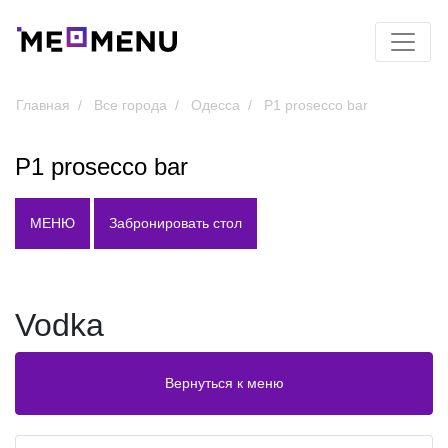
Главная
Все города
Одесса
P1 prosecco bar
P1 prosecco bar
МЕНЮ
Забронировать стол
Vodka
Вернуться к меню