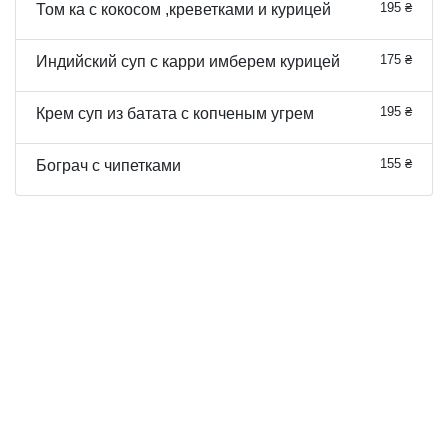
195 ₴
Том ка с кокосом ,креветками и курицей
175 ₴
Индийский суп с карри имберем курицей
195 ₴
Крем суп из батата с копченым угрем
155 ₴
Бограч с чипетками