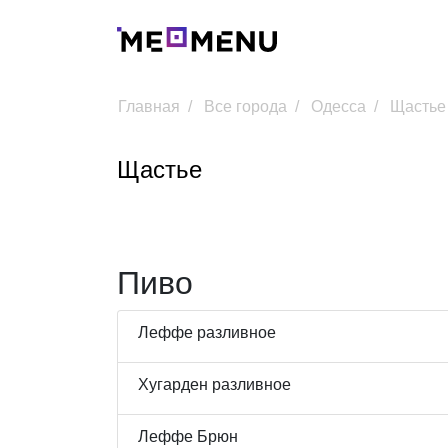
Главная
Все города
Одесса
Щастье
Щастье
Пиво
Леффе разливное
Хугарден разливное
Леффе Брюн