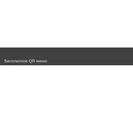
Бесплатное QR меню
Запустить доставку бесплатно
Договор-оферта
Политика конфиденциальности
Новости