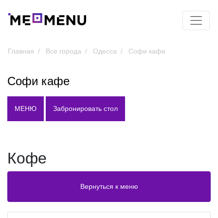
Главная
Все города
Одесса
Софи кафе
Софи кафе
МЕНЮ
Забронировать стол
Кофе
Вернуться к меню