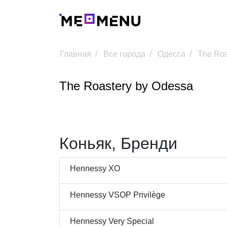
Главная
Все города
Одесса
The Roa
The Roastery by Odessa
Коньяк, Бренди
Hennessy XO
Hennessy VSOP Privilège
Hennessy Very Special