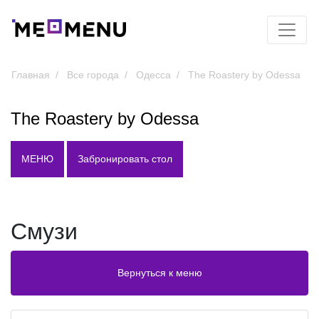
Главная
Все города
Одесса
The Roastery by Odessa
The Roastery by Odessa
МЕНЮ
Забронировать стол
Смузи
Вернуться к меню