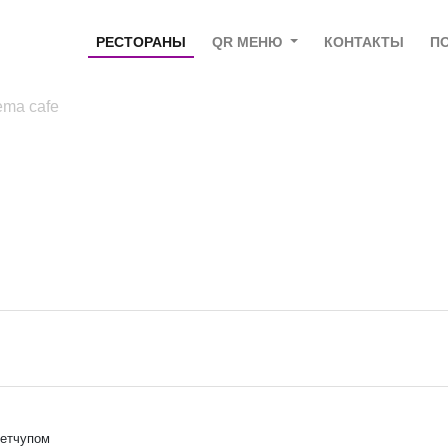
РЕСТОРАНЫ
QR МЕНЮ
КОНТАКТЫ
П
nema cafe
кетчупом