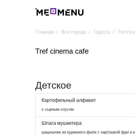
Главная
Все города
Одесса
Tref ci
Tref cinema cafe
Детское
Картофельный алфавит
с сырным соусом
Шпага мушкетера
шашлычек из куринного филе с картошкой фри и 