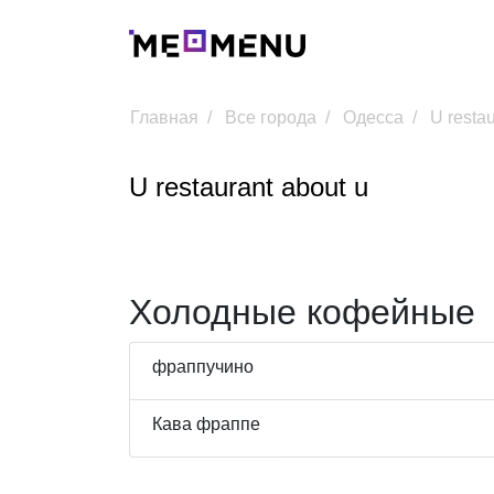
Главная
Все города
Одесса
U restau
U restaurant about u
Холодные кофейные
фраппучино
Кава фраппе